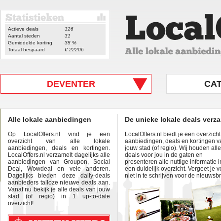
Actieve deals
326
Aantal steden
31
Gemiddelde korting
38 %
Totaal bespaard
€ 22206
DEVENTER
CA
Alle lokale aanbiedingen
De unieke lokale deals verz
Op LocalOffers.nl vind je een
LocalOffers.nl biedt je een overzich
overzicht van alle lokale
aanbiedingen, deals en kortingen v
aanbiedingen, deals en kortingen.
jouw stad (of regio). Wij houden alle
LocalOffers.nl verzamelt dagelijks alle
deals voor jou in de gaten en
aanbiedingen van Groupon, Social
presenteren alle nuttige informatie i
Deal, Wowdeal en vele anderen.
een duidelijk overzicht. Vergeet je v
Dagelijks bieden deze daily-deals
niet in te schrijven voor de nieuwsbr
aanbieders talloze nieuwe deals aan.
Vanaf nu bekijk je alle deals van jouw
stad (of regio) in 1 up-to-date
overzicht!